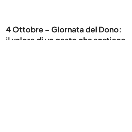
4 Ottobre – Giornata del Dono:
il valore di un gesto che sostiene
chi è in difficoltà
Ogni 4 ottobre, in tutta Italia, si celebra la
Giornata del Dono, istituita per diffondere la
cultura della solidarietà e della generosità. Non si
tratta solo di donazioni materiali, ma di tempo,
ascolto e presenza: tutto ciò che costruisce
legami ...
Leggi tutto
Leggi tutto