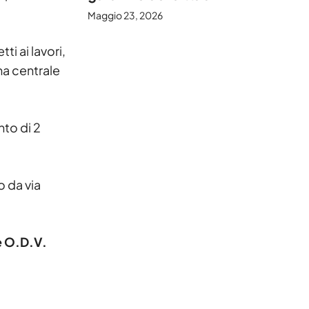
Maggio 23, 2026
ti ai lavori,
ma centrale
nto di 2
o da via
e O.D.V.