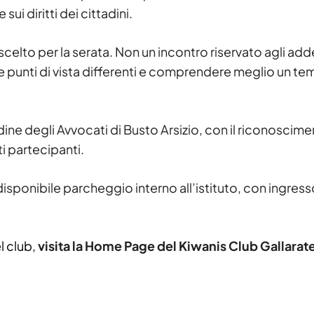
i diritti dei cittadini.
 scelto per la serata. Non un incontro riservato agli addet
e punti di vista differenti e comprendere meglio un te
ne degli Avvocati di Busto Arsizio, con il riconoscime
ti partecipanti.
disponibile parcheggio interno all’istituto, con ingress
l club,
visita la Home Page del Kiwanis Club Gallarat