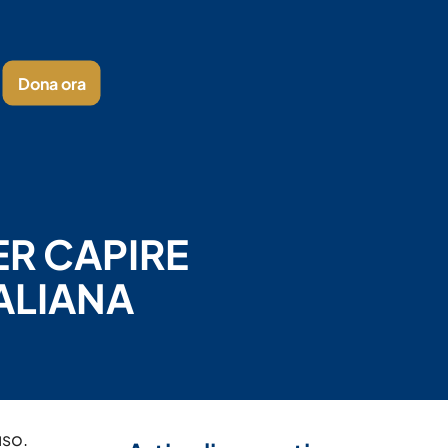
Dona ora
ER CAPIRE
ALIANA
uso.