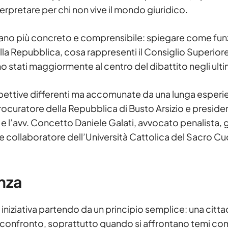
erpretare per chi non vive il mondo giuridico.
n piano più concreto e comprensibile: spiegare come fun
della Repubblica, cosa rappresenti il Consiglio Superiore
no stati maggiormente al centro del dibattito negli ultim
spettive differenti ma accomunate da una lunga esperi
Procuratore della Repubblica di Busto Arsizio e preside
 e l’avv. Concetto Daniele Galati, avvocato penalista,
 e collaboratore dell’Università Cattolica del Sacro Cu
anza
 iniziativa partendo da un principio semplice: una citt
 confronto, soprattutto quando si affrontano temi co