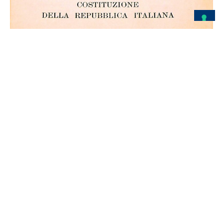
Oltre il Voto: a Gallarate una
serata per capire cosa cambia
davvero nella giustizia italiana
Dopo il referendum costituzionale del 23 marzo
2026, il dibattito sulla giustizia italiana non si è
affatto concluso. Ha vinto il “No”, la normativa è
rimasta invariata, ma molte domande sono