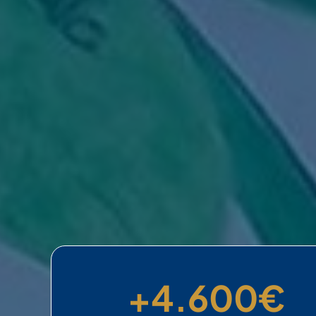
+
4.600
€