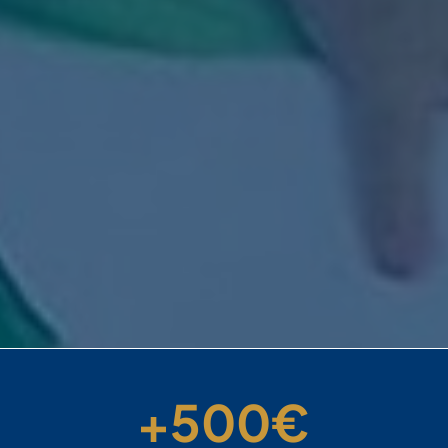
+
500
€